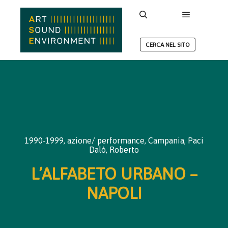
Menu princ
Cerca
CERCA NEL SITO
1990-1999
,
azione/ performance
,
Campania
,
Paci
Dalò, Roberto
L’ALFABETO URBANO –
NAPOLI