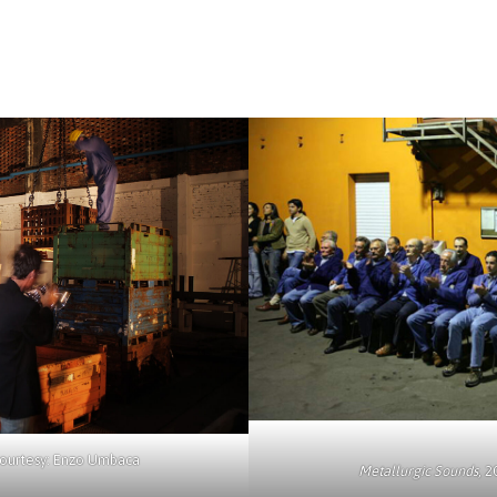
Courtesy: Enzo Umbaca
Metallurgic Sounds
, 