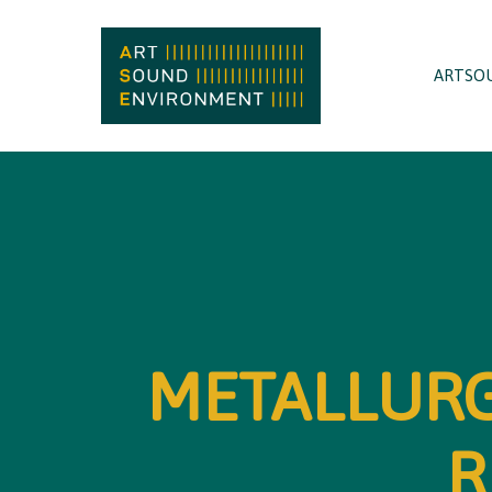
ARTSO
METALLURG
R