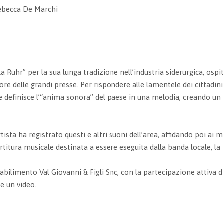
Rebecca De Marchi
 Ruhr” per la sua lunga tradizione nell’industria siderurgica, os
ore delle grandi presse. Per rispondere alle lamentele dei cittadin
 definisce l’“anima sonora” del paese in una melodia, creando un
ista ha registrato questi e altri suoni dell’area, affidando poi ai m
rtitura musicale destinata a essere eseguita dalla banda locale, l
tabilimento Val Giovanni & Figli Snc, con la partecipazione attiva d
e un video.