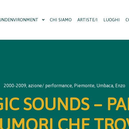
UNDENVIRONMENT
CHI SIAMO
ARTISTE/I
LUOGHI
C
2000-2009
,
azione/ performance
,
Piemonte
,
Umbaca, Enzo
IC SOUNDS – PAE
UMORI CHE TRO