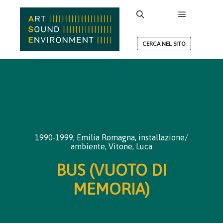
Menu princ
Cerca
CERCA NEL SITO
1990-1999
,
Emilia Romagna
,
installazione/
ambiente
,
Vitone, Luca
BUS (VUOTO DI
MEMORIA)