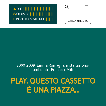
Menu princ
Cerca
CERCA NEL SITO
2000-2009
,
Emilia Romagna
,
installazione/
ambiente
,
Romano, Mili
PLAY. QUESTO CASSETTO
È UNA PIAZZA…