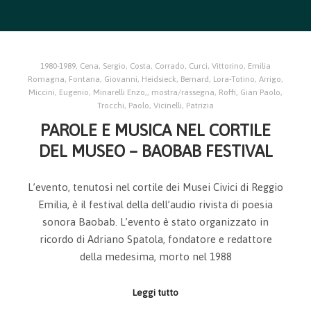
1980-1989
,
Cena, Sergio
,
Costa, Corrado
,
Curci, Vittorino
,
Emilia
Romagna
,
Fontana, Giovanni
,
Heidsieck, Bernard
,
Lora-Totino, Arrigo
,
Miccini, Eugenio
,
Minarelli Enzo,
,
mostra/rassegna
,
Roffi, Gian Paolo
,
Trocchi, Paolo
,
Vicinelli, Patrizia
PAROLE E MUSICA NEL CORTILE
DEL MUSEO – BAOBAB FESTIVAL
L’evento, tenutosi nel cortile dei Musei Civici di Reggio
Emilia, è il festival della dell’audio rivista di poesia
sonora Baobab. L’evento è stato organizzato in
ricordo di Adriano Spatola, fondatore e redattore
della medesima, morto nel 1988
Leggi tutto