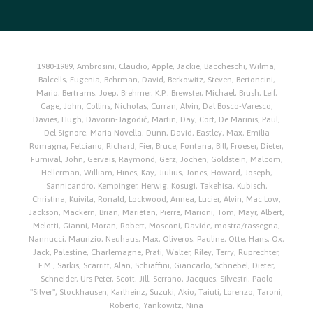
1980-1989
,
Ambrosini, Claudio
,
Apple, Jackie
,
Baccheschi, Wilma
,
Balcells, Eugenia
,
Behrman, David
,
Berkowitz, Steven
,
Bertoncini,
Mario
,
Bertrams, Joep
,
Brehmer, K.P.
,
Brewster, Michael
,
Brush, Leif
,
Cage, John
,
Collins, Nicholas
,
Curran, Alvin
,
Dal Bosco-Varesco
,
Davies, Hugh
,
Davorin-Jagodić, Martin
,
Day, Cort
,
De Marinis, Paul
,
Del Signore, Maria Novella
,
Dunn, David
,
Eastley, Max
,
Emilia
Romagna
,
Felciano, Richard
,
Fier, Bruce
,
Fontana, Bill
,
Froeser, Dieter
,
Furnival, John
,
Gervais, Raymond
,
Gerz, Jochen
,
Goldstein, Malcom
,
Hellerman, William
,
Hines, Kay
,
Jiulius
,
Jones, Howard
,
Joseph,
Sannicandro
,
Kempinger, Herwig
,
Kosugi, Takehisa
,
Kubisch,
Christina
,
Kuivila, Ronald
,
Lockwood, Annea
,
Lucier, Alvin
,
Mac Low,
Jackson
,
Mackern, Brian
,
Mariétan, Pierre
,
Marioni, Tom
,
Mayr, Albert
,
Melotti, Gianni
,
Moran, Robert
,
Mosconi, Davide
,
mostra/rassegna
,
Nannucci, Maurizio
,
Neuhaus, Max
,
Oliveros, Pauline
,
Otte, Hans
,
Ox,
Jack
,
Palestine, Charlemagne
,
Prati, Walter
,
Riley, Terry
,
Ruprechter,
F.M.
,
Sarkis
,
Scarritt, Alan
,
Schiaffini, Giancarlo
,
Schnebel, Dieter
,
Schneider, Urs Peter
,
Scott, Jill
,
Serrano, Jacques
,
Silvestri, Paolo
"Silver"
,
Stockhausen, Karlheinz
,
Suzuki, Akio
,
Taiuti, Lorenzo
,
Taroni,
Roberto
,
Yankowitz, Nina