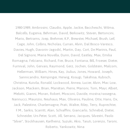
1980-1989
,
Ambrosini, Claudio
,
Apple, Jackie
,
Baccheschi, Wilma
,
Balcells, Eugenia
,
Behrman, David
,
Berkowitz, Steven
,
Bertoncini,
Mario
,
Bertrams, Joep
,
Brehmer, K.P.
,
Brewster, Michael
,
Brush, Leif
,
Cage, John
,
Collins, Nicholas
,
Curran, Alvin
,
Dal Bosco-Varesco
,
Davies, Hugh
,
Davorin-Jagodić, Martin
,
Day, Cort
,
De Marinis, Paul
,
Del Signore, Maria Novella
,
Dunn, David
,
Eastley, Max
,
Emilia
Romagna
,
Felciano, Richard
,
Fier, Bruce
,
Fontana, Bill
,
Froeser, Dieter
,
Furnival, John
,
Gervais, Raymond
,
Gerz, Jochen
,
Goldstein, Malcom
,
Hellerman, William
,
Hines, Kay
,
Jiulius
,
Jones, Howard
,
Joseph,
Sannicandro
,
Kempinger, Herwig
,
Kosugi, Takehisa
,
Kubisch,
Christina
,
Kuivila, Ronald
,
Lockwood, Annea
,
Lucier, Alvin
,
Mac Low,
Jackson
,
Mackern, Brian
,
Mariétan, Pierre
,
Marioni, Tom
,
Mayr, Albert
,
Melotti, Gianni
,
Moran, Robert
,
Mosconi, Davide
,
mostra/rassegna
,
Nannucci, Maurizio
,
Neuhaus, Max
,
Oliveros, Pauline
,
Otte, Hans
,
Ox,
Jack
,
Palestine, Charlemagne
,
Prati, Walter
,
Riley, Terry
,
Ruprechter,
F.M.
,
Sarkis
,
Scarritt, Alan
,
Schiaffini, Giancarlo
,
Schnebel, Dieter
,
Schneider, Urs Peter
,
Scott, Jill
,
Serrano, Jacques
,
Silvestri, Paolo
"Silver"
,
Stockhausen, Karlheinz
,
Suzuki, Akio
,
Taiuti, Lorenzo
,
Taroni,
Roberto
,
Yankowitz, Nina