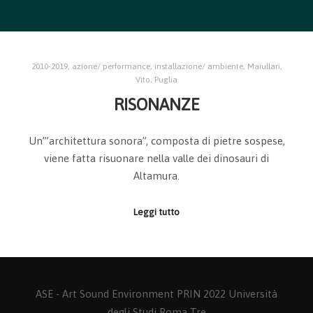
2010-2019
,
azione/ performance
,
installazione/ ambiente
,
Maiullari,
Vito
,
Puglia
RISONANZE
Un’”architettura sonora”, composta di pietre sospese,
viene fatta risuonare nella valle dei dinosauri di
Altamura.
Leggi tutto
ASE - Art Sound Environment
PRIN 2022
Università
degli Studi Roma Tre